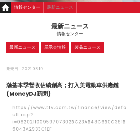
情報センター
最新ニュース
瀚荃本季營收估續創高；打入美電動車供應鏈(MoneyDJ新聞)
最新ニュース
情報センター
最新ニュース
展示会情報
製品ニュース
発売日 :
2021.08.10
瀚荃本季營收估續創高；打入美電動車供應鏈
(MoneyDJ新聞)
https://www.ttv.com.tw/finance/view/defa
ult.asp?
i=082021100959707302BC23AB48C6B0C381B
6043A2933C1EF